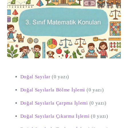
Doğal Sayılar
(0 yazı)
Şu
kelime
Doğal Sayılarla Bölme İşlemi
(0 yazı)
için
ARA
arama
sonuçları:
Doğal Sayılarla Çarpma İşlemi
(0 yazı)
Doğal Sayılarla Çıkarma İşlemi
(0 yazı)