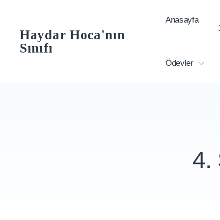
Skip
Anasayfa
to
Haydar Hoca'nın
content
Sınıfı
Ödevler
4.