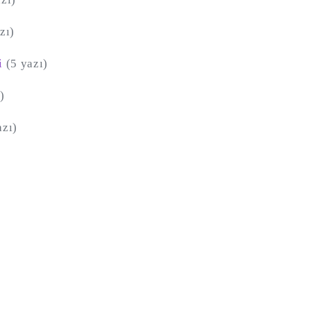
zı)
i
(5 yazı)
)
azı)