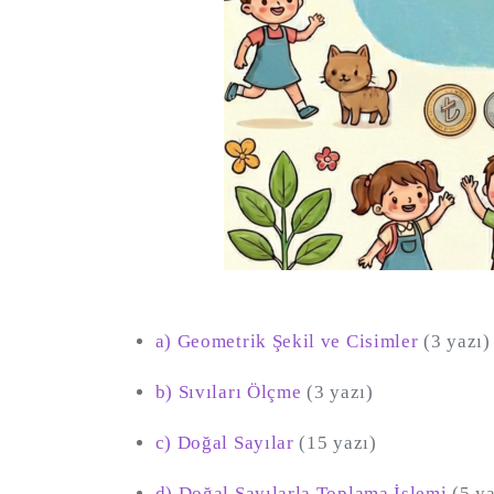
a) Geometrik Şekil ve Cisimler
(3 yazı)
b) Sıvıları Ölçme
(3 yazı)
c) Doğal Sayılar
(15 yazı)
d) Doğal Sayılarla Toplama İşlemi
(5 ya