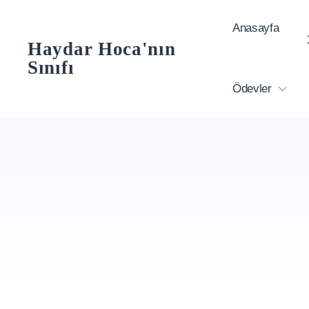
Skip
Anasayfa
to
Haydar Hoca'nın
content
Sınıfı
Ödevler