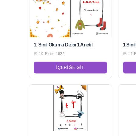
1. Sınıf Okuma Dizisi 1 Anetil
1.Sını
📅 19 Ekim 2025
📅 17 
İÇERIĞE GIT