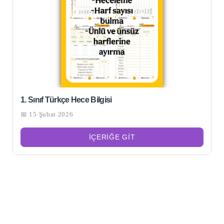
1. Sınıf Türkçe Hece Bilgisi
📅 15 Şubat 2026
İÇERIĞE GIT
Şu
kelime
için
ARA
arama
sonuçları: