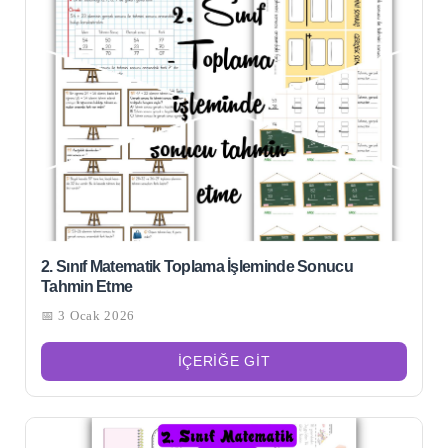
2. Sınıf Matematik Toplama İşleminde Sonucu
Şu
Tahmin Etme
kelime
için
📅 3 Ocak 2026
ARA
arama
sonuçları:
İÇERIĞE GIT