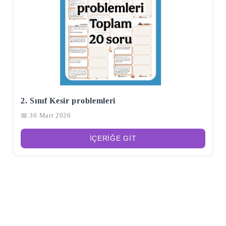
2. Sınıf Kesir problemleri
📅 30 Mart 2026
İÇERIĞE GIT
Şu
kelime
için
ARA
arama
sonuçları: