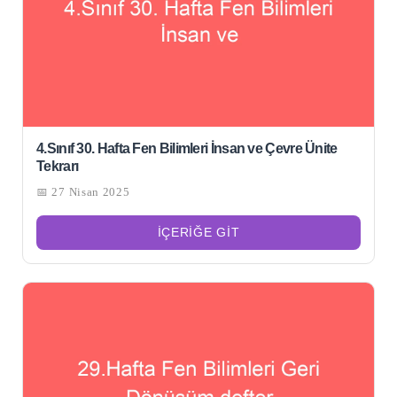
4.Sınıf 30. Hafta Fen Bilimleri İnsan ve Çevre Ünite
Tekrarı
📅 27 Nisan 2025
İÇERIĞE GIT
Şu
kelime
için
ARA
arama
sonuçları: