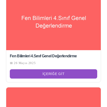
Fen Bilimleri 4.Sınıf Genel Değerlendirme
📅 26 Mayıs 2025
Şu
kelime
İÇERIĞE GIT
için
ARA
arama
sonuçları: