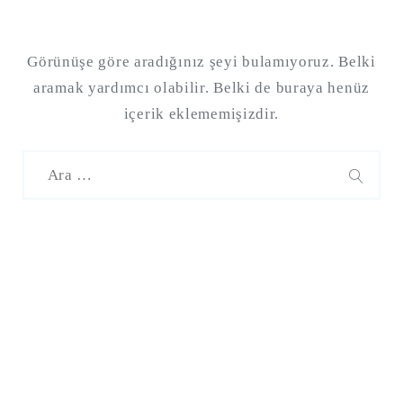
Görünüşe göre aradığınız şeyi bulamıyoruz. Belki
aramak yardımcı olabilir. Belki de buraya henüz
içerik eklememişizdir.
Şu
kelime
için
ARA
arama
sonuçları:
Şu
kelime
için
ARA
arama
sonuçları: