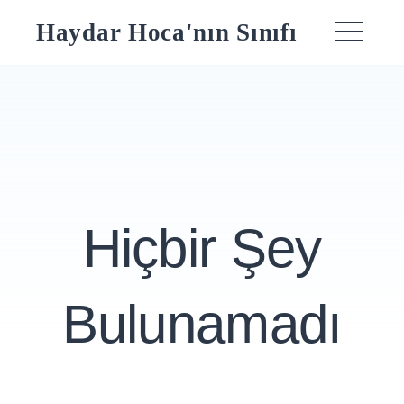
Skip
Haydar Hoca'nın Sınıfı
to
ME
content
Hiçbir Şey
Bulunamadı