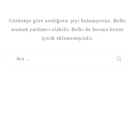
Görünüşe göre aradığınız şeyi bulamıyoruz. Belki
aramak yardımcı olabilir. Belki de buraya henüz
içerik eklememişizdir.
Şu
kelime
için
ARA
arama
sonuçları:
Şu
kelime
için
ARA
arama
sonuçları: