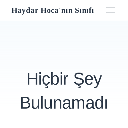
Skip
Haydar Hoca'nın Sınıfı
to
ME
content
Hiçbir Şey
Bulunamadı