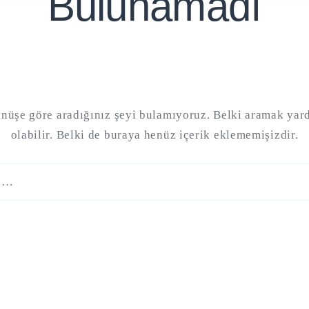
Bulunamadı
nüşe göre aradığınız şeyi bulamıyoruz. Belki aramak yar
olabilir. Belki de buraya henüz içerik eklememişizdir.
Şu
kelime
için
arama
sonuçları: