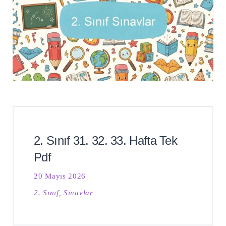
2. Sınıf 31. 32. 33. Hafta Tek
Şu
kelime
Pdf
için
ARA
arama
sonuçları:
20 Mayıs 2026
2. Sınıf
,
Sınavlar