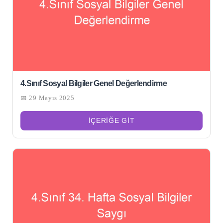
4.Sınıf Sosyal Bilgiler Genel Değerlendirme
📅 29 Mayıs 2025
İÇERIĞE GIT
Şu
kelime
için
ARA
arama
sonuçları: