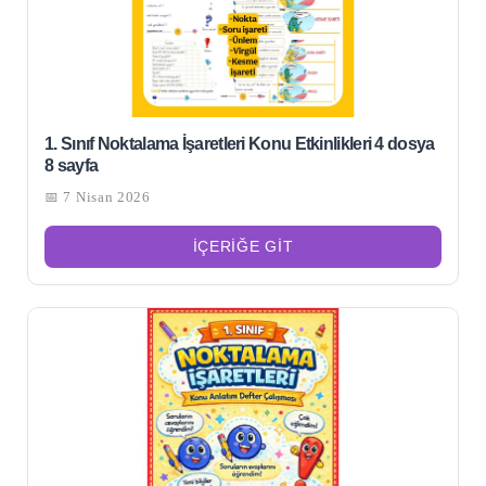
1. Sınıf Noktalama İşaretleri Konu Etkinlikleri 4 dosya
8 sayfa
📅 7 Nisan 2026
İÇERIĞE GIT
Şu
kelime
için
ARA
arama
sonuçları: