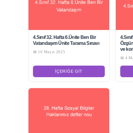
4.Sınıf 32. Hafta 6.Ünite Ben Bir
4.Sını
Vatandaşım Ünite Tarama Sınavı
Özgür
ve kon
📅 10 Mayıs 2025
📅 4 M
İÇERIĞE GIT