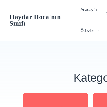
Skip
Anasayfa
to
Haydar Hoca'nın
content
Sınıfı
Ödevler
Katego