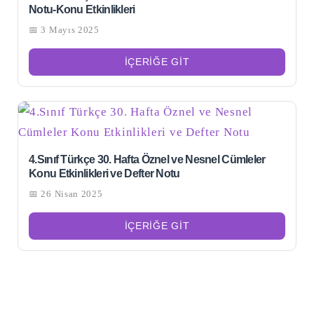
Notu-Konu Etkinlikleri
📅 3 Mayıs 2025
İÇERIĞE GIT
4.Sınıf Türkçe 30. Hafta Öznel ve Nesnel Cümleler
Konu Etkinlikleri ve Defter Notu
📅 26 Nisan 2025
Şu
kelime
için
ARA
İÇERIĞE GIT
arama
sonuçları: