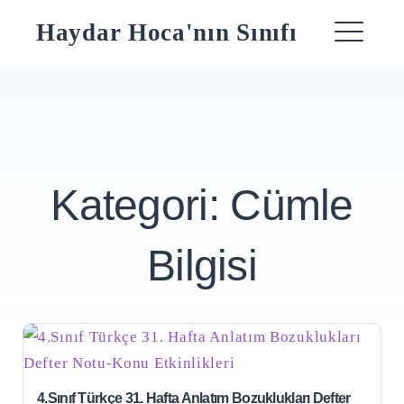
Skip
Haydar Hoca'nın Sınıfı
to
ME
content
Kategori:
Cümle
Bilgisi
4.Sınıf Türkçe 31. Hafta Anlatım Bozuklukları Defter