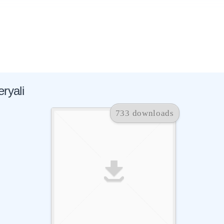
ryali
733 downloads