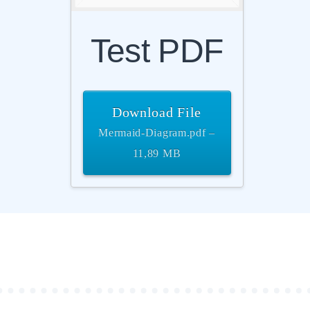
Test PDF
Download File
Mermaid-Diagram.pdf –
11,89 MB