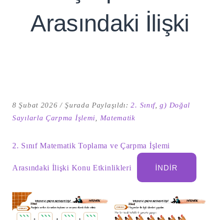
Arasındaki İlişki
8 Şubat 2026
Şurada Paylaşıldı:
2. Sınıf
,
g) Doğal
Sayılarla Çarpma İşlemi
,
Matematik
Şu
2. Sınıf Matematik Toplama ve Çarpma İşlemi
kelime
için
ARA
arama
Arasındaki İlişki Konu Etkinlikleri
İNDIR
sonuçları: