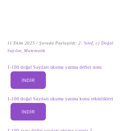
11 Ekim 2025
Şurada Paylaşıldı:
2. Sınıf
,
c) Doğal
Sayılar
,
Matematik
1-100 doğal Sayıları okuma yazma defter notu
İNDIR
Şu
kelime
için
ARA
arama
1-100 doğal Sayıları okuma yazma konu etkinlikleri
sonuçları:
İNDIR
1-100 arası doğal sayıları okuma yazma 2