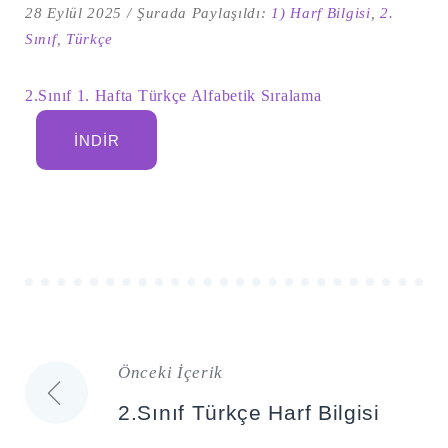
28 Eylül 2025
Şurada Paylaşıldı:
1) Harf Bilgisi
,
2.
Sınıf
,
Türkçe
2.Sınıf 1. Hafta Türkçe Alfabetik Sıralama
İNDIR
Şu
kelime
için
ARA
arama
sonuçları:
Önceki İçerik
Yazı
2.Sınıf Türkçe Harf Bilgisi
gezinmesi