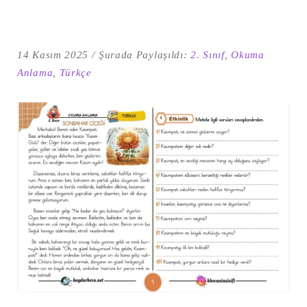
14 Kasım 2025
Şurada Paylaşıldı:
2. Sınıf
,
Okuma
Anlama
,
Türkçe
Şu
kelime
için
ARA
arama
sonuçları: