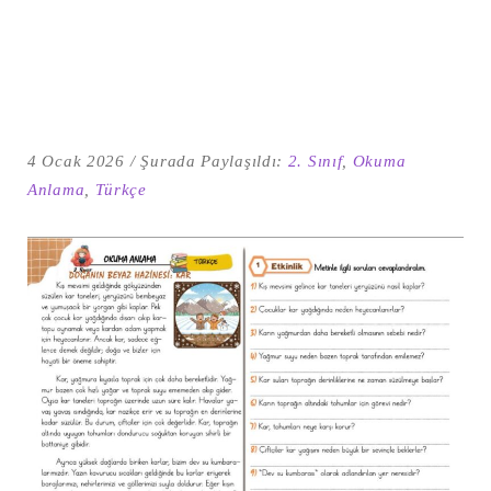
4 Ocak 2026
Şurada Paylaşıldı:
2. Sınıf
,
Okuma
Anlama
,
Türkçe
Şu
kelime
için
ARA
arama
sonuçları: