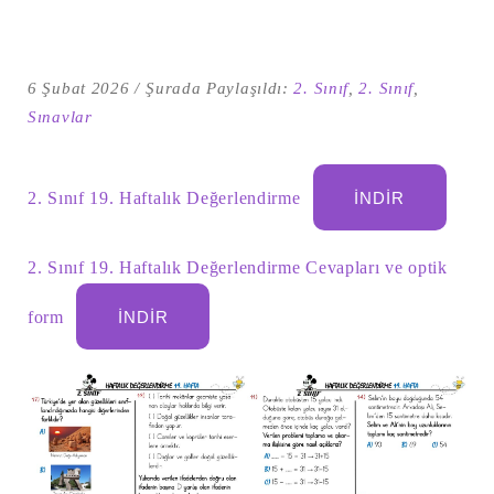
6 Şubat 2026
Şurada Paylaşıldı:
2. Sınıf
,
2. Sınıf
,
Sınavlar
2. Sınıf 19. Haftalık Değerlendirme
İNDIR
2. Sınıf 19. Haftalık Değerlendirme Cevapları ve optik
Şu
form
İNDIR
kelime
için
ARA
arama
sonuçları: