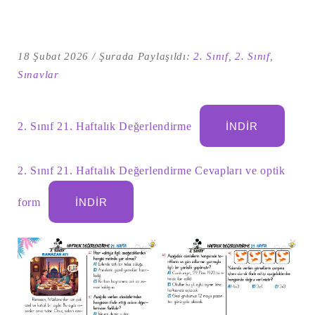
18 Şubat 2026
Şurada Paylaşıldı:
2. Sınıf
,
2. Sınıf
,
Sınavlar
2. Sınıf 21. Haftalık Değerlendirme
İNDIR
2. Sınıf 21. Haftalık Değerlendirme Cevapları ve optik
Şu
form
İNDIR
kelime
için
ARA
arama
sonuçları: