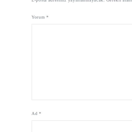
E-posta adresiniz yayınlanmayacak.
Gerekli alan
Yorum
*
Ad
*