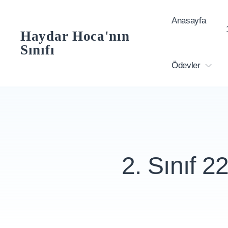
Skip
Anasayfa
to
Haydar Hoca'nın
content
Sınıfı
Ödevler
2. Sınıf 2