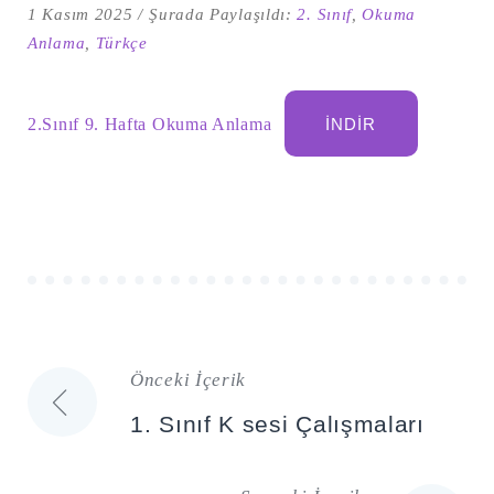
1 Kasım 2025
Şurada Paylaşıldı:
2. Sınıf
,
Okuma
Anlama
,
Türkçe
2.Sınıf 9. Hafta Okuma Anlama
İNDIR
Şu
kelime
için
ARA
arama
Önceki İçerik
sonuçları:
Yazı
1. Sınıf K sesi Çalışmaları
gezinmesi