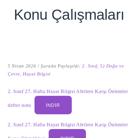
Konu Çalışmaları
5 Nisan 2026
Şurada Paylaşıldı:
2. Sınıf
,
5) Doğa ve
Çevre
,
Hayat Bilgisi
Şu
2. Sınıf 27. Hafta Hayat Bilgisi Afetlere Karşı Önlemler
kelime
için
ARA
arama
defter notu
İNDIR
sonuçları:
2. Sınıf 27. Hafta Hayat Bilgisi Afetlere Karşı Önlemler