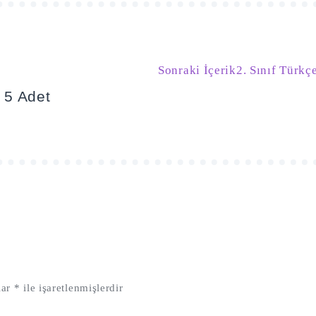
Sonraki İçerik
2. Sınıf Türk
K 5 Adet
lar
*
ile işaretlenmişlerdir