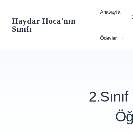
Skip
Anasayfa
to
Haydar Hoca'nın
content
Sınıfı
Ödevler
2.Sınıf
Öğ