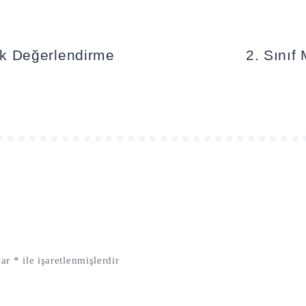
lık Değerlendirme
2. Sını
lar
*
ile işaretlenmişlerdir