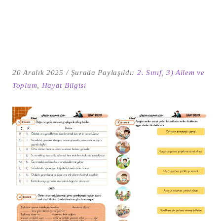
20 Aralık 2025
Şurada Paylaşıldı:
2. Sınıf
,
3) Ailem ve
Toplum
,
Hayat Bilgisi
Şu
kelime
için
ARA
arama
sonuçları: