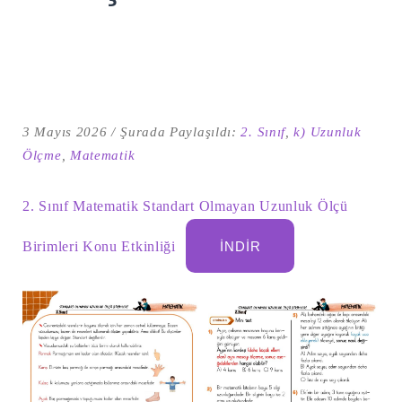
3 Mayıs 2026
Şurada Paylaşıldı:
2. Sınıf
,
k) Uzunluk
Ölçme
,
Matematik
2. Sınıf Matematik Standart Olmayan Uzunluk Ölçü
Birimleri Konu Etkinliği
İNDIR
Şu
kelime
için
ARA
arama
sonuçları: