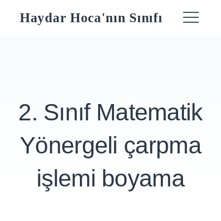
Skip
Haydar Hoca'nın Sınıfı
to
ME
content
2. Sınıf Matematik
Yönergeli çarpma
işlemi boyama