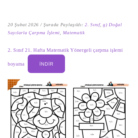
20 Şubat 2026
Şurada Paylaşıldı:
2. Sınıf
,
g) Doğal
Sayılarla Çarpma İşlemi
,
Matematik
2. Sınıf 21. Hafta Matematik Yönergeli çarpma işlemi
boyama
İNDIR
Şu
kelime
için
ARA
arama
sonuçları: