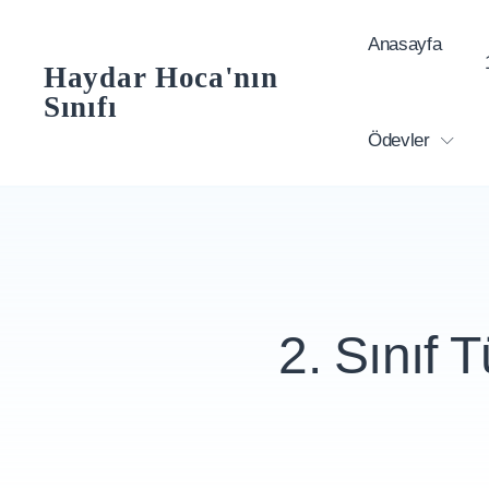
Skip
Anasayfa
to
Haydar Hoca'nın
content
Sınıfı
Ödevler
2. Sınıf