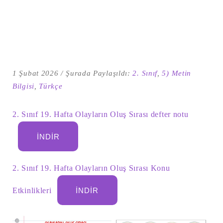
1 Şubat 2026
Şurada Paylaşıldı:
2. Sınıf
,
5) Metin
Bilgisi
,
Türkçe
2. Sınıf 19. Hafta Olayların Oluş Sırası defter notu
İNDIR
Şu
kelime
için
ARA
arama
2. Sınıf 19. Hafta Olayların Oluş Sırası Konu
sonuçları:
Etkinlikleri
İNDIR