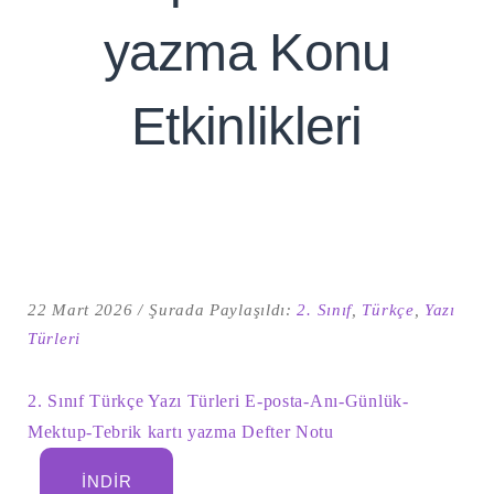
yazma Konu
Etkinlikleri
22 Mart 2026
Şurada Paylaşıldı:
2. Sınıf
,
Türkçe
,
Yazı
Şu
kelime
Türleri
için
ARA
arama
sonuçları:
2. Sınıf Türkçe Yazı Türleri E-posta-Anı-Günlük-
Mektup-Tebrik kartı yazma Defter Notu
İNDIR