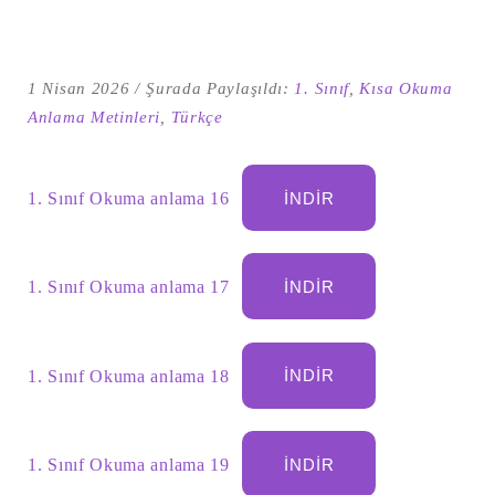
1 Nisan 2026
Şurada Paylaşıldı:
1. Sınıf
,
Kısa Okuma
Anlama Metinleri
,
Türkçe
1. Sınıf Okuma anlama 16
İNDIR
1. Sınıf Okuma anlama 17
İNDIR
Şu
kelime
için
ARA
arama
1. Sınıf Okuma anlama 18
İNDIR
sonuçları:
1. Sınıf Okuma anlama 19
İNDIR