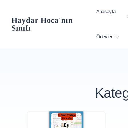
Skip
Anasayfa
to
Haydar Hoca'nın
content
Sınıfı
Ödevler
Kateg