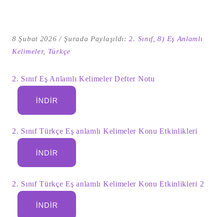
8 Şubat 2026
Şurada Paylaşıldı:
2. Sınıf
,
8) Eş Anlamlı
Kelimeler
,
Türkçe
2. Sınıf Eş Anlamlı Kelimeler Defter Notu
İNDIR
2. Sınıf Türkçe Eş anlamlı Kelimeler Konu Etkinlikleri
Şu
kelime
için
İNDIR
ARA
arama
sonuçları:
2. Sınıf Türkçe Eş anlamlı Kelimeler Konu Etkinlikleri 2
İNDIR