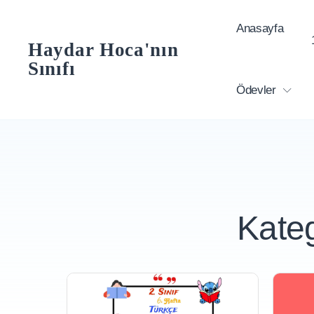
Skip
Anasayfa
to
Haydar Hoca'nın
content
Sınıfı
Ödevler
Kate