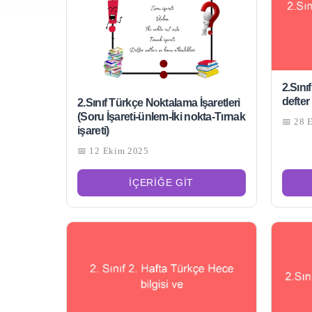
2.Sını
defter
2.Sınıf Türkçe Noktalama İşaretleri
(Soru İşareti-ünlem-İki nokta-Tırnak
📅 28 
işareti)
📅 12 Ekim 2025
İÇERIĞE GIT