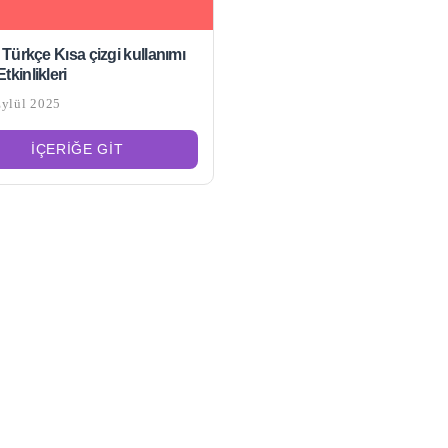
f Türkçe Kısa çizgi kullanımı
tkinlikleri
Eylül 2025
İÇERIĞE GIT