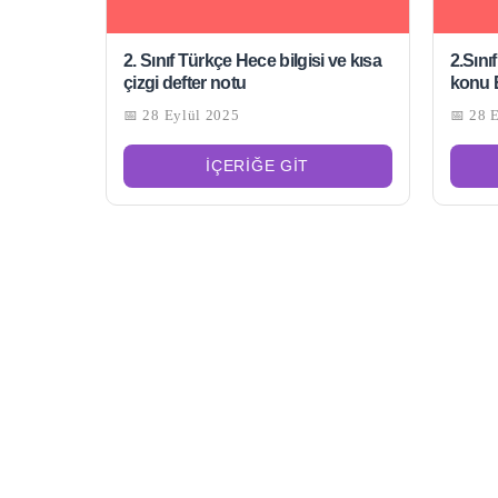
2. Sınıf Türkçe Hece bilgisi ve kısa
2.Sını
çizgi defter notu
konu E
📅 28 Eylül 2025
📅 28 
İÇERIĞE GIT