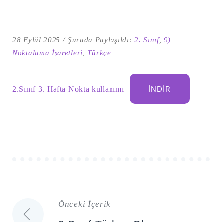
28 Eylül 2025
Şurada Paylaşıldı:
2. Sınıf
,
9)
Noktalama İşaretleri
,
Türkçe
2.Sınıf 3. Hafta Nokta kullanımı
İNDIR
Şu
kelime
için
ARA
arama
sonuçları:
Önceki İçerik
Yazı