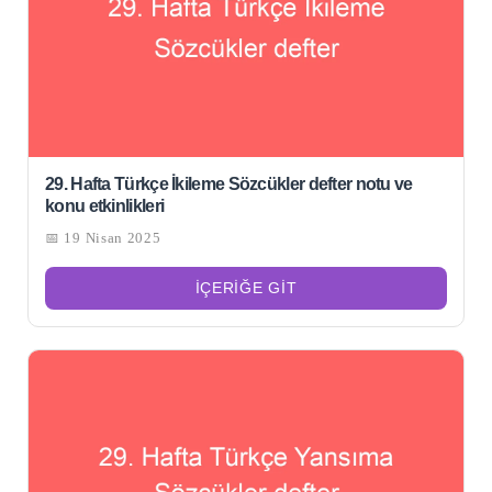
29. Hafta Türkçe İkileme Sözcükler defter notu ve
konu etkinlikleri
📅 19 Nisan 2025
İÇERIĞE GIT
Şu
kelime
için
ARA
arama
sonuçları: