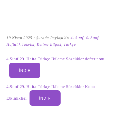
19 Nisan 2025
Şurada Paylaşıldı:
4. Sınıf
,
4. Sınıf
,
Haftalık Takvim
,
Kelime Bilgisi
,
Türkçe
4.Sınıf 29. Hafta Türkçe İkileme Sözcükler defter notu
İNDIR
Şu
kelime
için
ARA
arama
4.Sınıf 29. Hafta Türkçe İkileme Sözcükler Konu
sonuçları:
Etkinlikleri
İNDIR