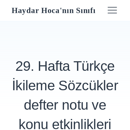
Skip
Haydar Hoca'nın Sınıfı
to
ME
content
29. Hafta Türkçe
İkileme Sözcükler
defter notu ve
konu etkinlikleri