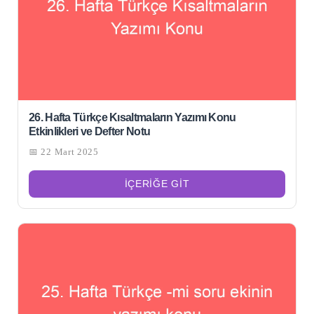
26. Hafta Türkçe Kısaltmaların Yazımı Konu
Etkinlikleri ve Defter Notu
📅 22 Mart 2025
İÇERIĞE GIT
Şu
kelime
için
ARA
arama
sonuçları: