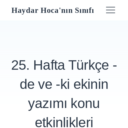
Skip
Haydar Hoca'nın Sınıfı
to
ME
content
25. Hafta Türkçe -
de ve -ki ekinin
yazımı konu
etkinlikleri