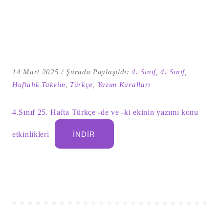
14 Mart 2025
Şurada Paylaşıldı:
4. Sınıf
,
4. Sınıf
,
Haftalık Takvim
,
Türkçe
,
Yazım Kuralları
4.Sınıf 25. Hafta Türkçe -de ve -ki ekinin yazımı konu
etkinlikleri
İNDIR
Şu
kelime
için
ARA
arama
sonuçları: