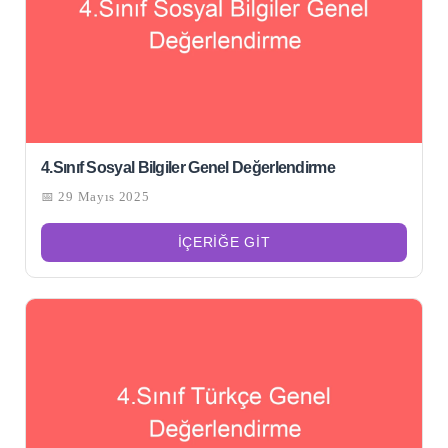
4.Sınıf Sosyal Bilgiler Genel Değerlendirme
📅 29 Mayıs 2025
İÇERIĞE GIT
Şu
kelime
için
ARA
arama
sonuçları: