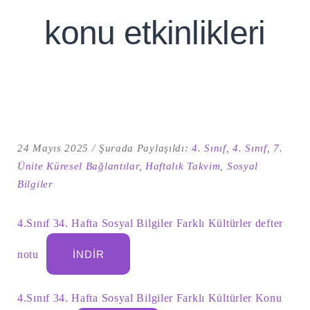
konu etkinlikleri
24 Mayıs 2025
Şurada Paylaşıldı:
4. Sınıf
,
4. Sınıf
,
7.
Ünite Küresel Bağlantılar
,
Haftalık Takvim
,
Sosyal
Bilgiler
Şu
kelime
için
ARA
4.Sınıf 34. Hafta Sosyal Bilgiler Farklı Kültürler defter
arama
sonuçları:
notu
İNDIR
4.Sınıf 34. Hafta Sosyal Bilgiler Farklı Kültürler Konu