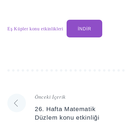
Eş Küpler konu etkinlikleri
İNDIR
Şu
kelime
için
ARA
Önceki İçerik
arama
Yazı
sonuçları:
26. Hafta Matematik
gezinmesi
Düzlem konu etkinliği