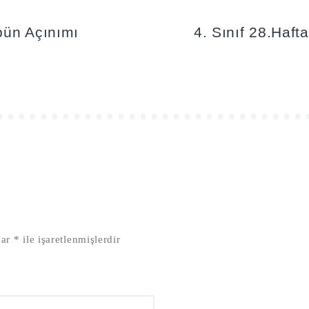
pün Açınımı
4. Sınıf 28.Haft
lar
*
ile işaretlenmişlerdir