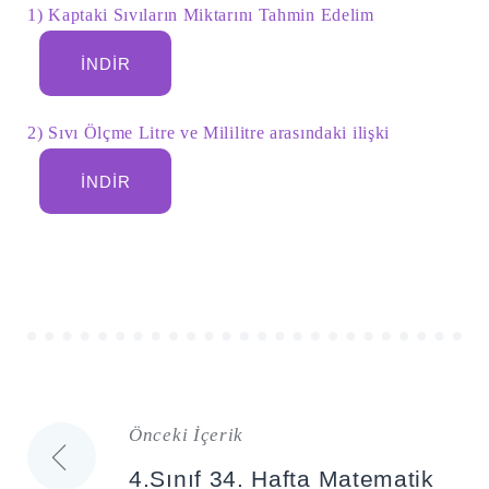
1) Kaptaki Sıvıların Miktarını Tahmin Edelim
İNDIR
2) Sıvı Ölçme Litre ve Mililitre arasındaki ilişki
İNDIR
Şu
kelime
için
ARA
arama
sonuçları:
Önceki İçerik
Yazı
4.Sınıf 34. Hafta Matematik