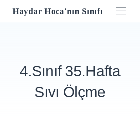
Skip
Haydar Hoca'nın Sınıfı
to
ME
content
4.Sınıf 35.Hafta
Sıvı Ölçme